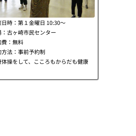
催日時：第１金曜日 10:30～
場：古ヶ崎市民センター
加費：無料
約方法：事前予約制
康体操をして、こころもからだも健康
！