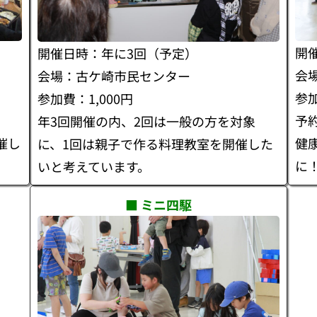
開
開催日時：年に3回（予定）
会
会場：古ケ崎市民センター
参
参加費：1,000円
予
年3回開催の内、2回は一般の方を対象
催し
健
に、1回は親子で作る料理教室を開催した
に
いと考えています。
■ ミニ四駆