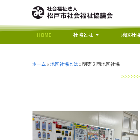
HOME
社協とは
地区社
ホーム
»
地区社協とは
»
明第２西地区社協