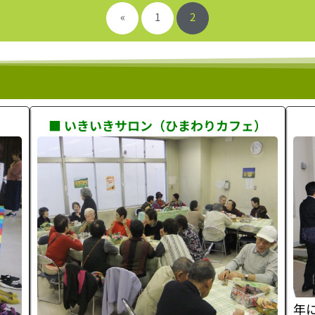
«
1
2
■ いきいきサロン（ひまわりカフェ）
年