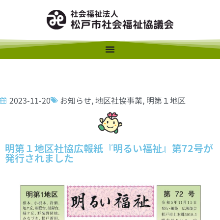
2023-11-20
お知らせ
,
地区社協事業
,
明第１地区
明第１地区社協広報紙『明るい福祉』第72号が
発行されました