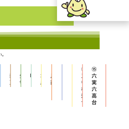
い。
⑥
⑦
⑧
⑨
⑩
⑪
⑫
⑬
⑭
⑮
小
新松
矢
明第
本
馬橋
明
明
五
六
金
戸
切
１
庁
西
第
第
香
実
２
２
松
六
東
西
飛
高
台
台