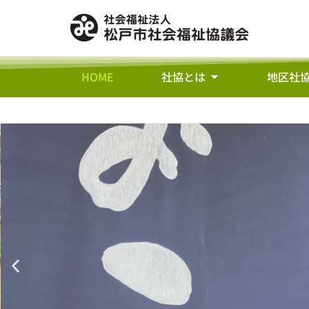
HOME
社協とは
地区社