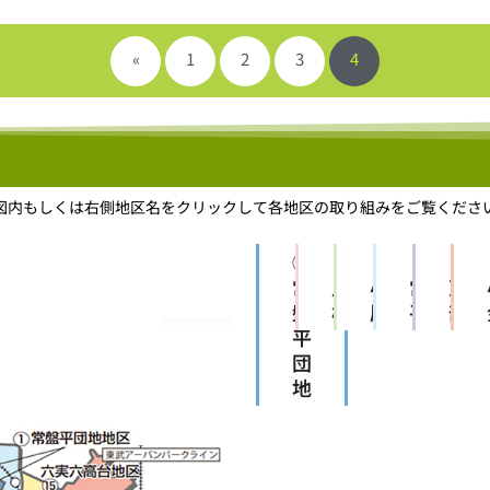
«
1
2
3
4
図内もしくは右側地区名をクリックして各地区の取り組みをご覧くださ
①
②
③
④
⑤
常
馬
小金
常盤
東
盤
橋
原
平
部
平
団
地