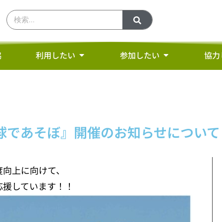
協
利用したい
参加したい
協力
球であそぼ』開催のお知らせについて
度向上に向けて、
応援しています！！