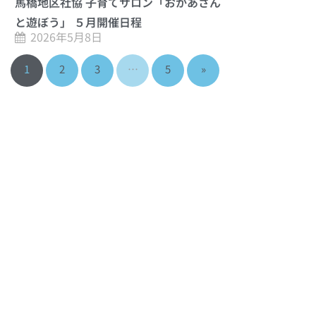
馬橋地区社協 子育てサロン「おかあさん
と遊ぼう」 ５月開催日程
2026年5月8日
1
2
3
…
5
»