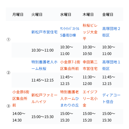
月曜日
火曜日
水曜日
木曜日
金曜日
秋桜ビレ
ｻﾝﾗｲﾄﾊﾟｽﾄﾗﾙ
高塚団地２
新松戸市営住宅
ッジ大金
5番街D棟
街区
平
①
10:30～
10:30～
10:30～
10:30～11:00
11:00
10:50
11:00
特別養護老人ホ
小金原7-1街
幸田第二
高塚団地１
ーム秋桜
区集会所前
市営住宅
街区
②
11:45～
11:30～
11:45～
11:45～12:15
12:15
12:00
12:15
小金原6街
特別養護老
エイジフ
新松戸ファミー
ディアコー
区集会所
人ホーム
ひ
リー北小
ルハイツ
ト信合
前
まわりの丘
金
③
14:00～
15:00～
15:00～
15:00～
15:00～15:30
14:30
15:20
15:20
15:30